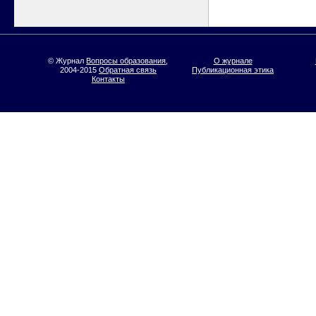
© Журнал
Вопросы образования
,
О журнале
2004-2015
Обратная связь
Публикационная этика
Контакты