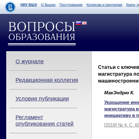
НИУ ВШЭ
О Вышке
Поступающим
Коллегам и партнерам
Книги, 
О журнале
Статьи с ключе
магистратура п
Редакционная коллегия
машиностроен
МакЭндрю К.
Условия публикации
Укрощение инн
магистратура 
инициативу в 
Регламент
опубликования статей
[2018] № 4. С. 6